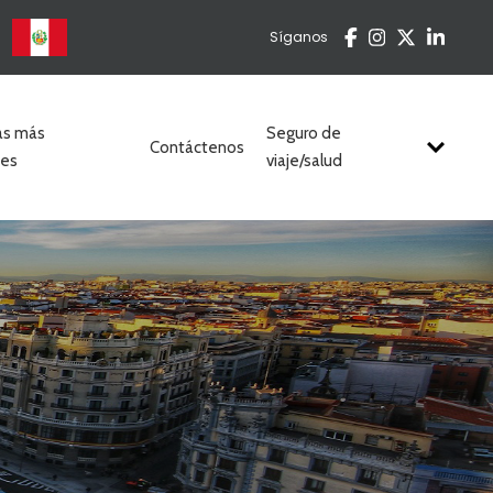
u
Síganos
as más
Seguro de
Contáctenos
tes
viaje/salud