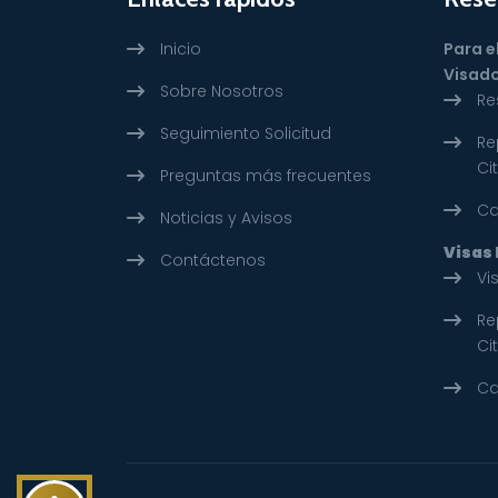
Inicio
Para e
Visado
Sobre Nosotros
Re
Seguimiento Solicitud
Re
Ci
Preguntas más frecuentes
Ca
Noticias y Avisos
Visas
Contáctenos
Vi
Re
Ci
Ca